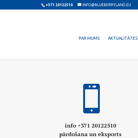
+371 20122510
INFO@BLUEBERRYLAND.EU
PAR MUMS
AKTUALITĀTES

info +371 20122510
pārdošana un eksports