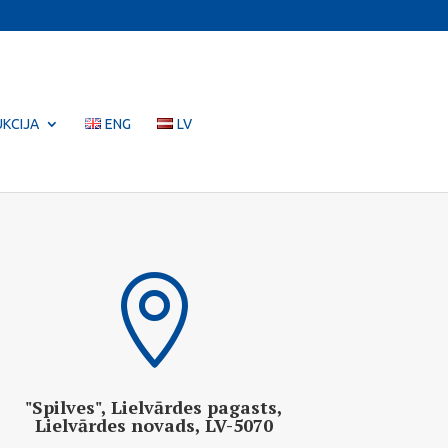
KCIJA
ENG
LV

"Spilves", Lielvārdes pagasts,
Lielvārdes novads, LV-5070